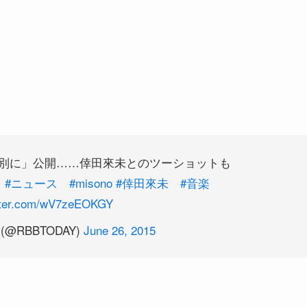
「特別に」公開……倖田來未とのツーショットも
#ニュース
#misono
#倖田來未
#音楽
itter.com/wV7zeEOKGY
 (@RBBTODAY)
June 26, 2015