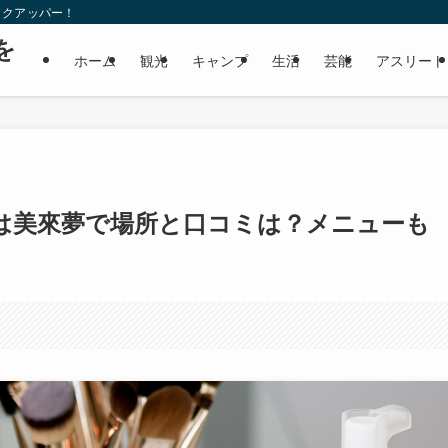
ックアッパー！
を
ホーム
観光
キャンプ
生活
芸能
アスリート
は美來夢で場所と口コミは？メニューも