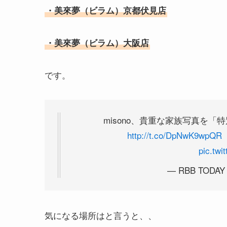
・美來夢（ビラム）京都伏見店
・美來夢（ビラム）大阪店
です。
misono、貴重な家族写真を
http://t.co/DpNwK9wpQR
pic.tw
— RBB TODAY
気になる場所はと言うと、、