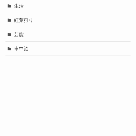
生活
紅葉狩り
芸能
車中泊