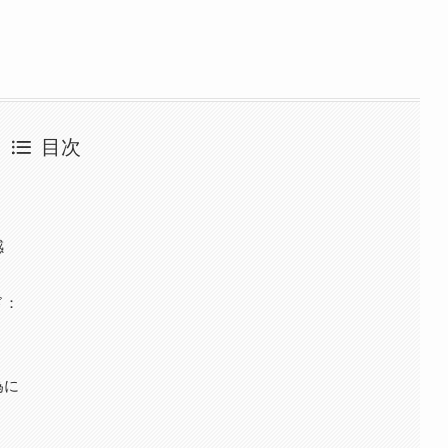
目次
感
ド：
為に