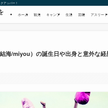
ックアッパー！
を
ホーム
観光
キャンプ
生活
芸能
アスリート
結海/miyou）の誕生日や出身と意外な経