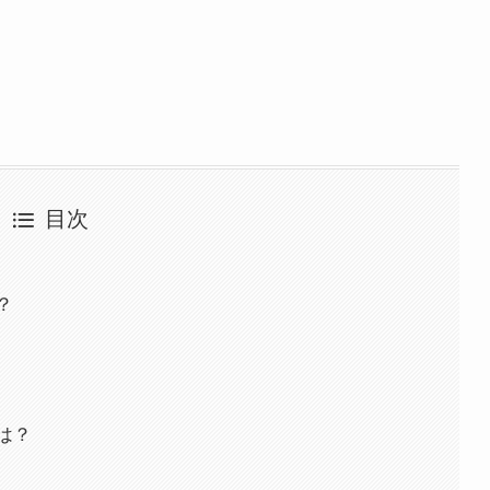
目次
？
は？