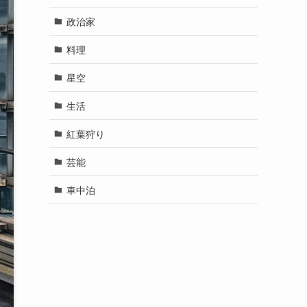
政治家
料理
星空
生活
紅葉狩り
芸能
車中泊