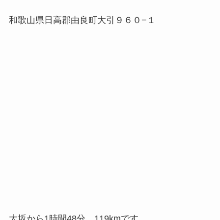
和歌山県日高郡由良町大引９６０−１
大坂から1時間48分、119kmです。