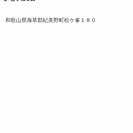
和歌山県海草郡紀美野町松ケ峯１８０