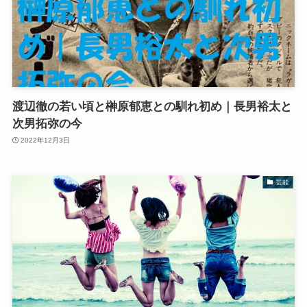
渡辺徹の若い頃と榊原郁恵との馴れ初め｜長男裕太と
次男拓弥の今
2022年12月3日
芸能